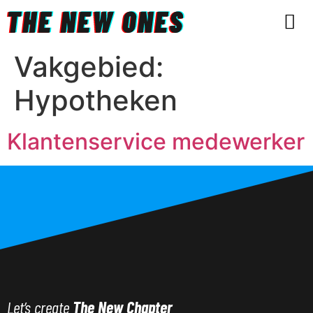
ONZE 
Vakgebied:
Hypotheken
Klantenservice medewerker
Let’s create
The New Chapter