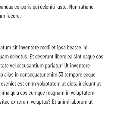
andae corporis qui deleniti iusto. Non ratione
uam facere.
tatum sit inventore modi et ipsa beatae. Id
uam delectus. Et deserunt libero ea sint eaque eos
ptate vel accusantium pariatur! Ut inventore
o alias in consequatur enim 33 tempore eaque
 eveniet est enim voluptatem ut dicta incidunt ut
 minima quia eos cumque magnam in voluptatem
a vitae ex rerum voluptas? Et animi laborum ut