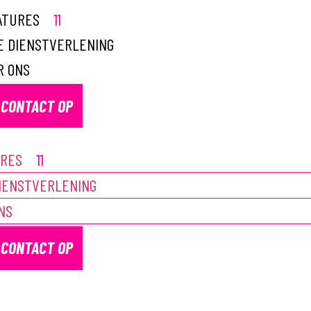
ATURES
11
E DIENSTVERLENING
R ONS
 CONTACT OP
URES
11
IENSTVERLENING
NS
 CONTACT OP