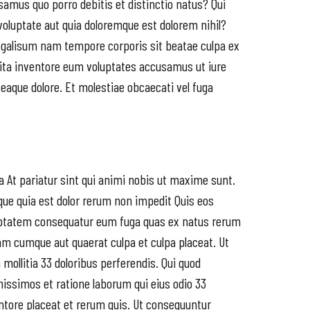
samus quo porro debitis et distinctio natus? Qui
oluptate aut quia doloremque est dolorem nihil?
 galisum nam tempore corporis sit beatae culpa ex
dita inventore eum voluptates accusamus ut iure
 eaque dolore. Et molestiae obcaecati vel fuga
At pariatur sint qui animi nobis ut maxime sunt.
aque quia est dolor rerum non impedit Quis eos
luptatem consequatur eum fuga quas ex natus rerum
am cumque aut quaerat culpa et culpa placeat. Ut
mollitia 33 doloribus perferendis. Qui quod
nissimos et ratione laborum qui eius odio 33
entore placeat et rerum quis. Ut consequuntur