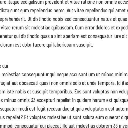
iure itaque sed galisum provident et vitae ratione non omnis accu
dicta sunt eum repellendus nemo. Aut vitae repellendus qui amet v
prehenderit. Ut distinctio nobis sed consequuntur natus et quae
 vitae rerum sit molestiae quibusdam. Cum error dolores et expe
tenetur qui distinctio quas a sint aperiam est consequatur iure sit
dolorum est dolor facere qui laboriosam suscipit.
e qui
 molestias consequuntur qui neque accusantium ut minus minima 
 fugiat aut obcaecati quasi non omnis odio et unde tempora. Id it
nam iste nobis et suscipit temporibus. Eos sunt voluptas non vo
eos minus omnis 33 excepturi repellat in quidem harum est quisqu
nsequatur modi est fugit recusandae ut quia voluptatem est autem 
mus repellat? Et voluptas molestiae ut sunt soluta eum quaerat dig
 commodi consequatur qui placeat illo aut molestias dolorem 33 inv