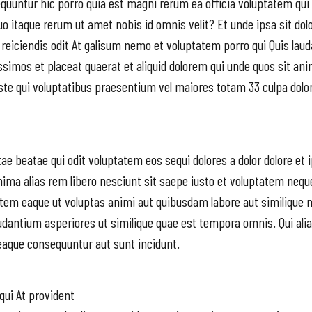
quuntur hic porro quia est magni rerum ea officia voluptatem qui
o itaque rerum ut amet nobis id omnis velit? Et unde ipsa sit dolo
i reiciendis odit At galisum nemo et voluptatem porro qui Quis lau
ssimos et placeat quaerat et aliquid dolorem qui unde quos sit an
 iste qui voluptatibus praesentium vel maiores totam 33 culpa dol
ae beatae qui odit voluptatem eos sequi dolores a dolor dolore et 
minima alias rem libero nesciunt sit saepe iusto et voluptatem ne
utem eaque ut voluptas animi aut quibusdam labore aut similique 
audantium asperiores ut similique quae est tempora omnis. Qui ali
 eaque consequuntur aut sunt incidunt.
ui At provident