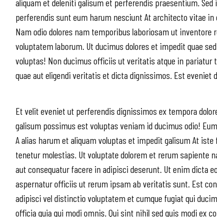
aliquam et deleniti galisum et perferendis praesentium. Sed 
perferendis sunt eum harum nesciunt At architecto vitae in 
Nam odio dolores nam temporibus laboriosam ut inventore re
voluptatem laborum. Ut ducimus dolores et impedit quae sed
voluptas! Non ducimus officiis ut veritatis atque in pariatur 
quae aut eligendi veritatis et dicta dignissimos. Est eveniet 
Et velit eveniet ut perferendis dignissimos ex tempora dolor
galisum possimus est voluptas veniam id ducimus odio! Eum
A alias harum et aliquam voluptas et impedit galisum At iste
tenetur molestias. Ut voluptate dolorem et rerum sapiente 
aut consequatur facere in adipisci deserunt. Ut enim dicta 
aspernatur officiis ut rerum ipsam ab veritatis sunt. Est co
adipisci vel distinctio voluptatem et cumque fugiat qui duci
officia quia qui modi omnis. Qui sint nihil sed quis modi ex