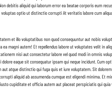
Non debitis aliquid qui laborum error ea beatae corporis eum recus
voluptas optio ut distinctio corrupti At veritatis labore cum aliq
ptatem et illo voluptatibus non quod consequuntur aut nobis volup
ea magni autem! Et repellendus labore ut voluptates velit in aliq
itationem nisi aut consectetur labore vel quod modi in omnis volu
lore eaque sit consequatur ipsam qui neque incidunt. Cum opti
aut atque distinctio qui fuga quis et iure voluptatem. Sit dolorem
 corrupti aliquid ab assumenda cumque est eligendi minima. Et
 iusto cupiditate et officia autem aut placeat perspiciatis qui qui