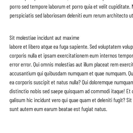
porro sed tempore laborum et porro quia et velit cupiditate. 
perspiciatis sed laboriosam deleniti eum rerum architecto ut 
Sit molestiae incidunt aut maxime
labore et libero atque ea fuga sapiente. Sed voluptatem volu
corporis nulla et ipsam exercitationem eum internos tempora 
error error. Qui omnis molestias aut illum placeat rem exerc
accusantium qui quibusdam numquam et quae numquam. Qui do
ea corporis suscipit et natus nulla? Qui doloremque numquam 
distinctio nobis sed saepe quisquam ad commodi itaque! Et
galisum hic incidunt vero qui quae quam et deleniti fugit? Sit
sunt autem eum earum beatae est fugiat natus.