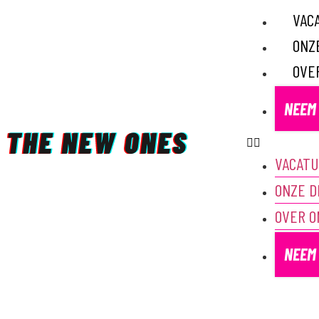
VAC
ONZ
OVE
NEEM
VACAT
ONZE D
OVER O
NEEM