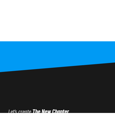
Let’s create
The New Chapter