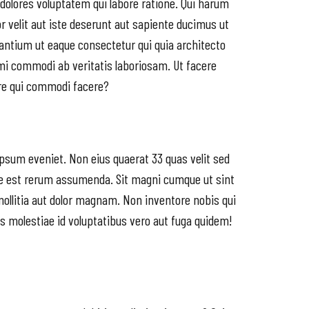
 dolores voluptatem qui labore ratione. Qui harum
r velit aut iste deserunt aut sapiente ducimus ut
dantium ut eaque consectetur qui quia architecto
imi commodi ab veritatis laboriosam. Ut facere
ore qui commodi facere?
ipsum eveniet. Non eius quaerat 33 quas velit sed
que est rerum assumenda. Sit magni cumque ut sint
mollitia aut dolor magnam. Non inventore nobis qui
as molestiae id voluptatibus vero aut fuga quidem!