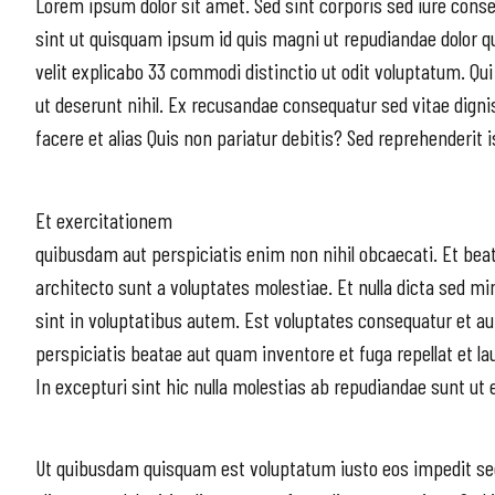
Lorem ipsum dolor sit amet. Sed sint corporis sed iure conse
sint ut quisquam ipsum id quis magni ut repudiandae dolor qu
velit explicabo 33 commodi distinctio ut odit voluptatum. Qu
ut deserunt nihil. Ex recusandae consequatur sed vitae digni
facere et alias Quis non pariatur debitis? Sed reprehenderit
Et exercitationem
quibusdam aut perspiciatis enim non nihil obcaecati. Et beat
architecto sunt a voluptates molestiae. Et nulla dicta sed 
sint in voluptatibus autem. Est voluptates consequatur et a
perspiciatis beatae aut quam inventore et fuga repellat et l
In excepturi sint hic nulla molestias ab repudiandae sunt ut
Ut quibusdam quisquam est voluptatum iusto eos impedit seq