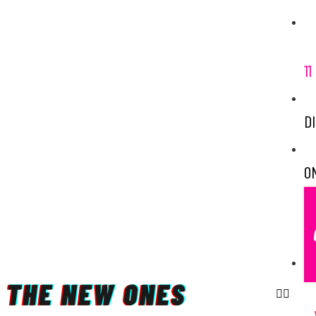
11
D
O